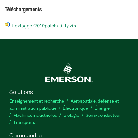
Téléchargements
flexlogger2019patchutility.zip
Solutions
Enseignement et recherche
Aérospatiale, défense et
administration publique
Électronique
Énergie​
Machines industrielles
Biologie
Semi-conducteur
Transports
Commandes