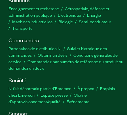
Enseignement et recherche
Aérospatiale, défense et
administration publique
Électronique
Énergie​
Machines industrielles
Biologie
Semi-conducteur
Transports
Commandes
Partenaires de distribution NI
Suivi et historique des
commandes
Obtenir un devis
Conditions générales de
service
Commandez par numéro de référence du produit ou
demandez un devis
Société
NI fait désormais partie d'Emerson
À propos
Emplois
chez Emerson
Espace presse
Chaîne
d’approvisionnement/qualité
Événements
Support
Téléchargements
Documentation produit
Forums de