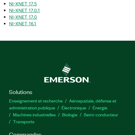
NI-XNET 17.5
NI-XNET 17.0.1
NI-XNET 17.0
NI-XNET 16.1
Solutions
Enseignement et recherche
Aérospatiale, défense et
administration publique
Électronique
Énergie​
Machines industrielles
Biologie
Semi-conducteur
Transports
Commandes