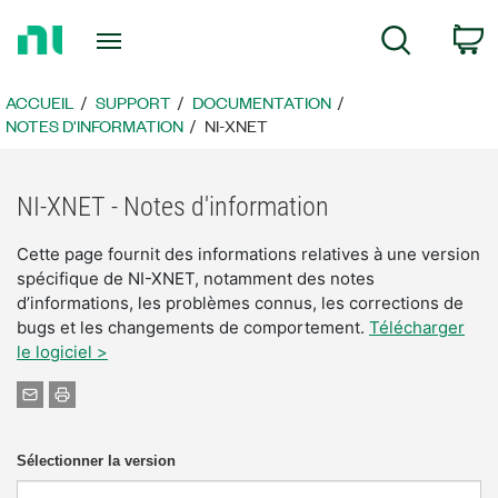
Revenir
P
Recherche
à
la
page
ACCUEIL
SUPPORT
DOCUMENTATION
d’accueil
NOTES D'INFORMATION
NI-XNET
NI-XNET - Notes d'information
Cette page fournit des informations relatives à une version
spécifique de NI-XNET, notamment des notes
d’informations, les problèmes connus, les corrections de
bugs et les changements de comportement.
Télécharger
le logiciel >
Sélectionner la version