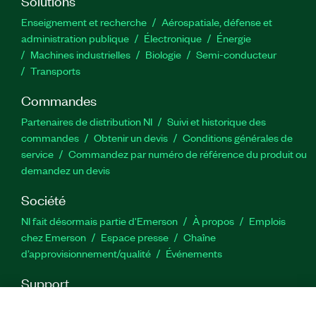
Solutions
Enseignement et recherche
Aérospatiale, défense et
administration publique
Électronique
Énergie​
Machines industrielles
Biologie
Semi-conducteur
Transports
Commandes
Partenaires de distribution NI
Suivi et historique des
commandes
Obtenir un devis
Conditions générales de
service
Commandez par numéro de référence du produit ou
demandez un devis
Société
NI fait désormais partie d'Emerson
À propos
Emplois
chez Emerson
Espace presse
Chaîne
d’approvisionnement/qualité
Événements
Support
Téléchargements
Documentation produit
Forums de