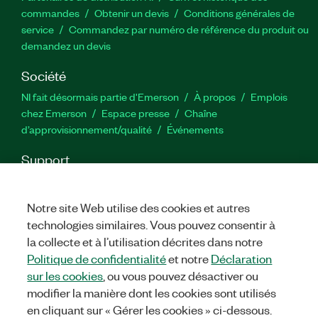
commandes
Obtenir un devis
Conditions générales de
service
Commandez par numéro de référence du produit ou
demandez un devis
Société
NI fait désormais partie d'Emerson
À propos
Emplois
chez Emerson
Espace presse
Chaîne
d’approvisionnement/qualité
Événements
Support
Téléchargements
Documentation produit
Forums de
discussion
Activer un produit
Soumettre une demande de
Notre site Web utilise des cookies et autres
service
Commentaires sur le site
technologies similaires. Vous pouvez consentir à
la collecte et à l’utilisation décrites dans notre
Twitter
YouTube
Faceb
In
Politique de confidentialité
et notre
Déclaration
sur les cookies
, ou vous pouvez désactiver ou
modifier la manière dont les cookies sont utilisés
en cliquant sur « Gérer les cookies » ci-dessous.
©
2026
NATIONAL INSTRUMENTS CORP. TOUS DROITS RÉSERVÉS.