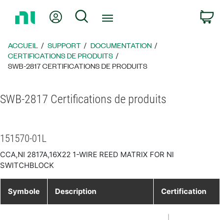
Revenir
Mon compte
Rechercher
P
à
la
page
ACCUEIL
SUPPORT
DOCUMENTATION
d’accueil
CERTIFICATIONS DE PRODUITS
SWB-2817 CERTIFICATIONS DE PRODUITS
SWB-2817 Certifications de produits
151570-01L
CCA,NI 2817A,16X22 1-WIRE REED MATRIX FOR NI
SWITCHBLOCK
Symbole
Description
Certification