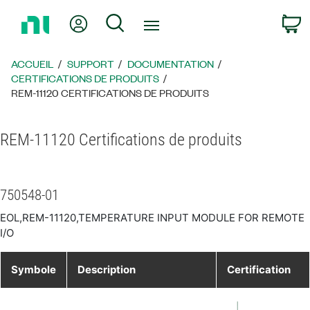
Revenir
Mon compte
Rechercher
P
à
la
page
ACCUEIL
SUPPORT
DOCUMENTATION
d’accueil
CERTIFICATIONS DE PRODUITS
REM-11120 CERTIFICATIONS DE PRODUITS
REM-11120 Certifications de produits
750548-01
EOL,REM-11120,TEMPERATURE INPUT MODULE FOR REMOTE
I/O
Symbole
Description
Certification