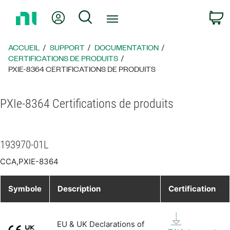
Revenir
Mon compte
Rechercher
P
à
la
page
ACCUEIL
SUPPORT
DOCUMENTATION
d’accueil
CERTIFICATIONS DE PRODUITS
PXIE-8364 CERTIFICATIONS DE PRODUITS
PXIe-8364 Certifications de produits
193970-01L
CCA,PXIE-8364
Symbole
Description
Certification
EU & UK Declarations of