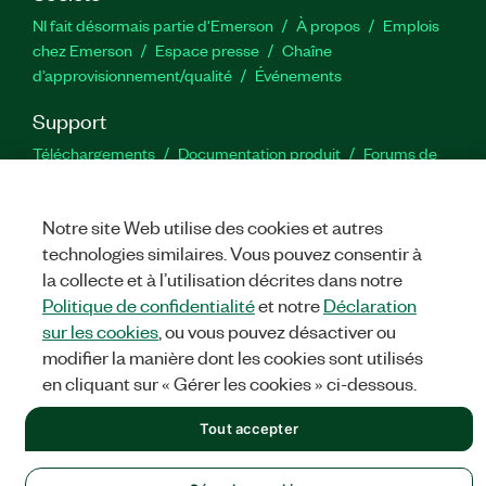
NI fait désormais partie d'Emerson
À propos
Emplois
chez Emerson
Espace presse
Chaîne
d’approvisionnement/qualité
Événements
Support
Téléchargements
Documentation produit
Forums de
discussion
Activer un produit
Soumettre une demande de
service
Commentaires sur le site
Notre site Web utilise des cookies et autres
technologies similaires. Vous pouvez consentir à
Twitter
YouTube
Faceb
In
la collecte et à l’utilisation décrites dans notre
Politique de confidentialité
et notre
Déclaration
sur les cookies
, ou vous pouvez désactiver ou
modifier la manière dont les cookies sont utilisés
©
NATIONAL INSTRUMENTS CORP. TOUS DROITS RÉSERVÉS.
en cliquant sur « Gérer les cookies » ci-dessous.
MENTIONS LÉGALES
|
IMPRINT
|
CONFIDENTIALITÉ
|
Gérer
les cookies
Tout accepter