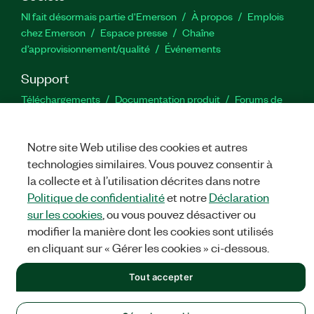
NI fait désormais partie d'Emerson
À propos
Emplois
chez Emerson
Espace presse
Chaîne
d’approvisionnement/qualité
Événements
Support
Téléchargements
Documentation produit
Forums de
discussion
Activer un produit
Soumettre une demande de
service
Commentaires sur le site
Notre site Web utilise des cookies et autres
technologies similaires. Vous pouvez consentir à
Twitter
YouTube
Faceb
In
la collecte et à l’utilisation décrites dans notre
Politique de confidentialité
et notre
Déclaration
sur les cookies
, ou vous pouvez désactiver ou
modifier la manière dont les cookies sont utilisés
©
NATIONAL INSTRUMENTS CORP. TOUS DROITS RÉSERVÉS.
en cliquant sur « Gérer les cookies » ci-dessous.
MENTIONS LÉGALES
|
IMPRINT
|
CONFIDENTIALITÉ
|
Gérer
les cookies
Tout accepter