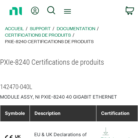
Revenir
Mon compte
Rechercher
P
à
la
page
ACCUEIL
SUPPORT
DOCUMENTATION
d’accueil
CERTIFICATIONS DE PRODUITS
PXIE-8240 CERTIFICATIONS DE PRODUITS
PXIe-8240 Certifications de produits
142470-040L
MODULE ASSY, NI PXIE-8240 40 GIGABIT ETHERNET
Symbole
Description
Certification
EU & UK Declarations of