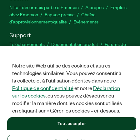
NI fait désormais partie d'Emerson
À propos
Emplois
chez Emerson
Espace presse
Chaîne
d’approvisionnement/qualité
Événements
Support
Téléchargements
Documentation produit
Forums de
discussion
Activer un produit
Soumettre une demande de
service
Commentaires sur le site
Notre site Web utilise des cookies et autres
technologies similaires. Vous pouvez consentir à
Twitter
YouTube
Faceb
In
la collecte et à l’utilisation décrites dans notre
Politique de confidentialité
et notre
Déclaration
sur les cookies
, ou vous pouvez désactiver ou
modifier la manière dont les cookies sont utilisés
©
NATIONAL INSTRUMENTS CORP. TOUS DROITS RÉSERVÉS.
en cliquant sur « Gérer les cookies » ci-dessous.
MENTIONS LÉGALES
|
IMPRINT
|
CONFIDENTIALITÉ
|
Gérer
les cookies
Tout accepter