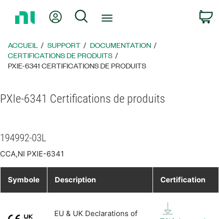
Revenir
Mon compte
Rechercher
P
à
la
page
ACCUEIL
SUPPORT
DOCUMENTATION
d’accueil
CERTIFICATIONS DE PRODUITS
PXIE-6341 CERTIFICATIONS DE PRODUITS
PXIe-6341 Certifications de produits
194992-03L
CCA,NI PXIE-6341
Symbole
Description
Certification
EU & UK Declarations of