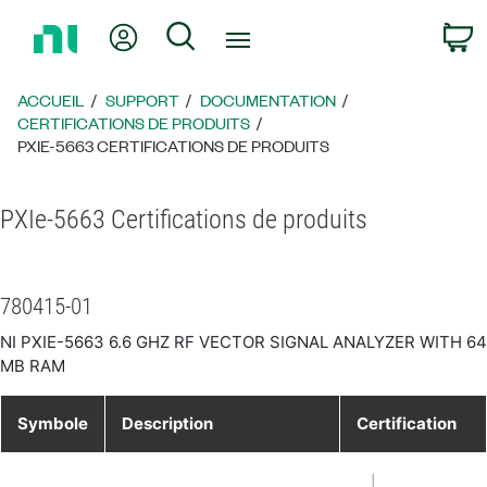
Revenir
Mon compte
Rechercher
P
à
la
page
ACCUEIL
SUPPORT
DOCUMENTATION
d’accueil
CERTIFICATIONS DE PRODUITS
PXIE-5663 CERTIFICATIONS DE PRODUITS
PXIe-5663 Certifications de produits
780415-01
NI PXIE-5663 6.6 GHZ RF VECTOR SIGNAL ANALYZER WITH 64
MB RAM
Symbole
Description
Certification