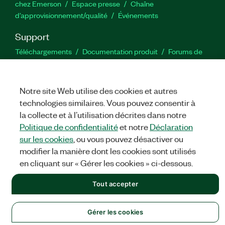
chez Emerson
Espace presse
Chaîne
d’approvisionnement/qualité
Événements
Support
Téléchargements
Documentation produit
Forums de
discussion
Activer un produit
Soumettre une demande de
service
Commentaires sur le site
Notre site Web utilise des cookies et autres
technologies similaires. Vous pouvez consentir à
Twitter
YouTube
Faceb
In
la collecte et à l’utilisation décrites dans notre
Politique de confidentialité
et notre
Déclaration
sur les cookies
, ou vous pouvez désactiver ou
©
NATIONAL INSTRUMENTS CORP. TOUS DROITS RÉSERVÉS.
modifier la manière dont les cookies sont utilisés
en cliquant sur « Gérer les cookies » ci-dessous.
MENTIONS LÉGALES
|
IMPRINT
|
CONFIDENTIALITÉ
|
Gérer
les cookies
Tout accepter
Gérer les cookies