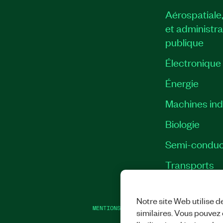
Aérospatiale
et administra
publique
Électronique
Énergie​
Machines indu
Biologie
Semi-conduc
Transports
Notre site Web utilise d
MENTIONS LÉGALES
|
IMPRINT
|
CONFIDEN
similaires. Vous pouvez c