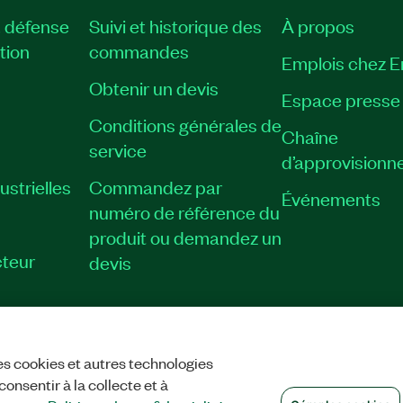
, défense
Suivi et historique des
À propos
tion
commandes
Emplois chez 
Obtenir un devis
Espace presse
Conditions générales de
Chaîne
service
d’approvisionn
strielles
Commandez par
Événements
numéro de référence du
produit ou demandez un
teur
devis
es cookies et autres technologies
TIALITÉ
|
GÉRER LES COOKIES
©
NATIONAL INSTRUMENTS CORP. TOUS
onsentir à la collecte et à