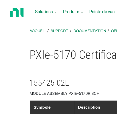
Revenir
à
Solutions
Produits
Points de vue
la
page
d’accueil
ACCUEIL
SUPPORT
DOCUMENTATION
CE
PXIe-5170 Certifica
155425-02L
MODULE ASSEMBLY,PXIE-5170R,8CH
Symbole
Description