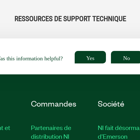
RESSOURCES DE SUPPORT TECHNIQUE
Yes
No
s this information helpful?
Commandes
Société
t et
Partenaires de
NI fait désorma
distribution NI
d'Emerson