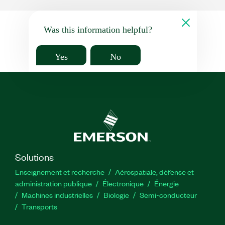
Was this information helpful?
Yes
No
Solutions
Enseignement et recherche
Aérospatiale, défense et
administration publique
Électronique
Énergie​
Machines industrielles
Biologie
Semi-conducteur
Transports