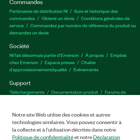
Commandes
Partenaires de distribution NI
Suivi et historique des
commandes
Obtenir un devis
Conditions générales de
service
Commandez par numéro de référence du produit ou
demandez un devis
Société
NI fait désormais partie d'Emerson
À propos
Emplois
chez Emerson
Espace presse
Chaîne
d’approvisionnement/qualité
Événements
Support
Téléchargements
Documentation produit
Forums de
discussion
Activer un produit
Soumettre une demande de
service
Commentaires sur le site
Notre site Web utilise des cookies et autres
technologies similaires. Vous pouvez consentir à
Twitter
YouTube
Faceb
In
la collecte et à l’utilisation décrites dans notre
Politique de confidentialité
et notre
Déclaration