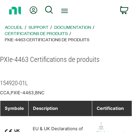
Revenir
Mon compte
Rechercher
P
à
la
page
ACCUEIL
SUPPORT
DOCUMENTATION
d’accueil
CERTIFICATIONS DE PRODUITS
PXIE-4463 CERTIFICATIONS DE PRODUITS
PXIe-4463 Certifications de produits
154920-01L
CCA,PXIE-4463,BNC
Symbole
Description
Certification
EU & UK Declarations of