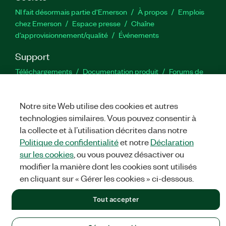
NI fait désormais partie d'Emerson
À propos
Emplois
chez Emerson
Espace presse
Chaîne
d’approvisionnement/qualité
Événements
Support
Téléchargements
Documentation produit
Forums de
discussion
Activer un produit
Soumettre une demande de
service
Commentaires sur le site
Notre site Web utilise des cookies et autres
technologies similaires. Vous pouvez consentir à
Twitter
YouTube
Faceb
In
la collecte et à l’utilisation décrites dans notre
Politique de confidentialité
et notre
Déclaration
sur les cookies
, ou vous pouvez désactiver ou
modifier la manière dont les cookies sont utilisés
©
NATIONAL INSTRUMENTS CORP. TOUS DROITS RÉSERVÉS.
en cliquant sur « Gérer les cookies » ci-dessous.
MENTIONS LÉGALES
|
IMPRINT
|
CONFIDENTIALITÉ
|
Gérer
les cookies
Tout accepter