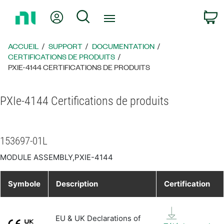
Revenir
Mon compte
Rechercher
P
à
la
page
ACCUEIL
SUPPORT
DOCUMENTATION
d’accueil
CERTIFICATIONS DE PRODUITS
PXIE-4144 CERTIFICATIONS DE PRODUITS
PXIe-4144 Certifications de produits
153697-01L
MODULE ASSEMBLY,PXIE-4144
Symbole
Description
Certification
EU & UK Declarations of