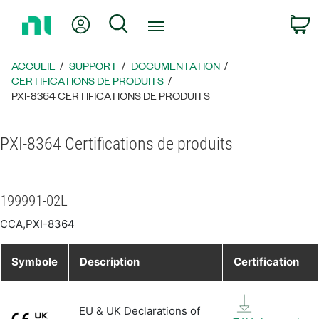
Revenir
Mon compte
Rechercher
P
à
la
page
ACCUEIL
SUPPORT
DOCUMENTATION
d’accueil
CERTIFICATIONS DE PRODUITS
PXI-8364 CERTIFICATIONS DE PRODUITS
PXI-8364 Certifications de produits
199991-02L
CCA,PXI-8364
Symbole
Description
Certification
EU & UK Declarations of