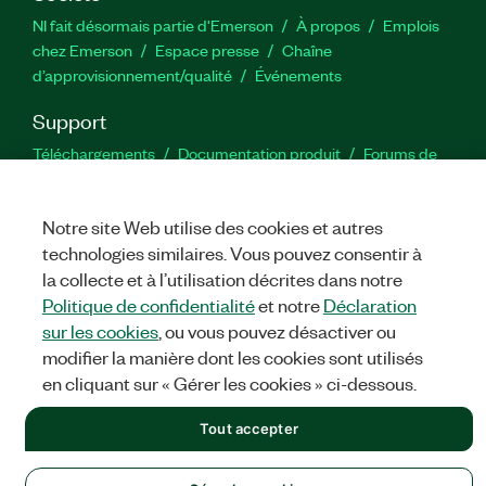
NI fait désormais partie d'Emerson
À propos
Emplois
chez Emerson
Espace presse
Chaîne
d’approvisionnement/qualité
Événements
Support
Téléchargements
Documentation produit
Forums de
discussion
Activer un produit
Soumettre une demande de
service
Commentaires sur le site
Notre site Web utilise des cookies et autres
technologies similaires. Vous pouvez consentir à
Twitter
YouTube
Faceb
In
la collecte et à l’utilisation décrites dans notre
Politique de confidentialité
et notre
Déclaration
sur les cookies
, ou vous pouvez désactiver ou
modifier la manière dont les cookies sont utilisés
©
NATIONAL INSTRUMENTS CORP. TOUS DROITS RÉSERVÉS.
en cliquant sur « Gérer les cookies » ci-dessous.
MENTIONS LÉGALES
|
IMPRINT
|
CONFIDENTIALITÉ
|
Gérer
les cookies
Tout accepter