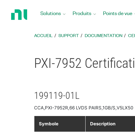
Revenir
à
Solutions
Produits
Points de vue
la
page
d’accueil
ACCUEIL
SUPPORT
DOCUMENTATION
CE
PXI-7952 Certificat
199119-01L
CCA,PXI-7952R,66 LVDS PAIRS,1GB/S,V5LX50
Symbole
Description