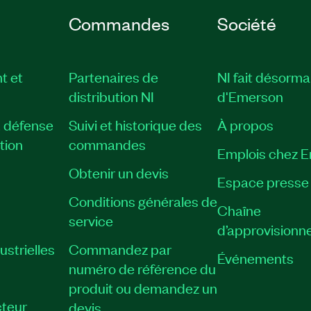
Commandes
Société
t et
Partenaires de
NI fait désorma
distribution NI
d'Emerson
, défense
Suivi et historique des
À propos
tion
commandes
Emplois chez 
Obtenir un devis
Espace presse
Conditions générales de
Chaîne
service
d’approvisionn
strielles
Commandez par
Événements
numéro de référence du
produit ou demandez un
teur
devis