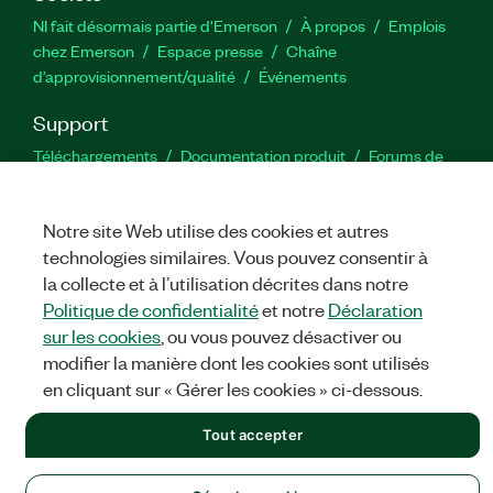
NI fait désormais partie d'Emerson
À propos
Emplois
chez Emerson
Espace presse
Chaîne
d’approvisionnement/qualité
Événements
Support
Téléchargements
Documentation produit
Forums de
discussion
Activer un produit
Soumettre une demande de
service
Commentaires sur le site
Notre site Web utilise des cookies et autres
technologies similaires. Vous pouvez consentir à
Twitter
YouTube
Faceb
In
la collecte et à l’utilisation décrites dans notre
Politique de confidentialité
et notre
Déclaration
sur les cookies
, ou vous pouvez désactiver ou
modifier la manière dont les cookies sont utilisés
©
NATIONAL INSTRUMENTS CORP. TOUS DROITS RÉSERVÉS.
en cliquant sur « Gérer les cookies » ci-dessous.
MENTIONS LÉGALES
|
IMPRINT
|
CONFIDENTIALITÉ
|
Gérer
les cookies
Tout accepter