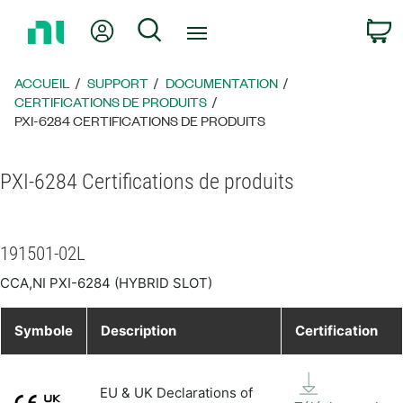
Revenir
Mon compte
Rechercher
P
à
la
page
ACCUEIL
SUPPORT
DOCUMENTATION
d’accueil
CERTIFICATIONS DE PRODUITS
PXI-6284 CERTIFICATIONS DE PRODUITS
PXI-6284 Certifications de produits
191501-02L
CCA,NI PXI-6284 (HYBRID SLOT)
Symbole
Description
Certification
EU & UK Declarations of