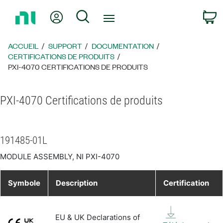
Revenir
Mon compte
Rechercher
P
à
la
page
ACCUEIL
SUPPORT
DOCUMENTATION
d’accueil
CERTIFICATIONS DE PRODUITS
PXI-4070 CERTIFICATIONS DE PRODUITS
PXI-4070 Certifications de produits
191485-01L
MODULE ASSEMBLY, NI PXI-4070
Symbole
Description
Certification
EU & UK Declarations of