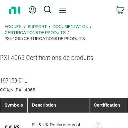
Revenir
Mon compte
Rechercher
P
à
la
page
ACCUEIL
SUPPORT
DOCUMENTATION
d’accueil
CERTIFICATIONS DE PRODUITS
PXI-4065 CERTIFICATIONS DE PRODUITS
PXI-4065 Certifications de produits
197159-01L
CCA,NI PXI-4065
Symbole
Description
Certification
EU & UK Declarations of