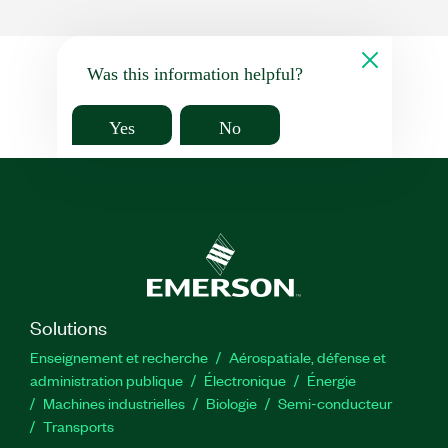
Was this information helpful?
Yes
No
Solutions
Enseignement et recherche
Aérospatiale, défense et
administration publique
Électronique
Énergie​
Machines industrielles
Biologie
Semi-conducteur
Transports