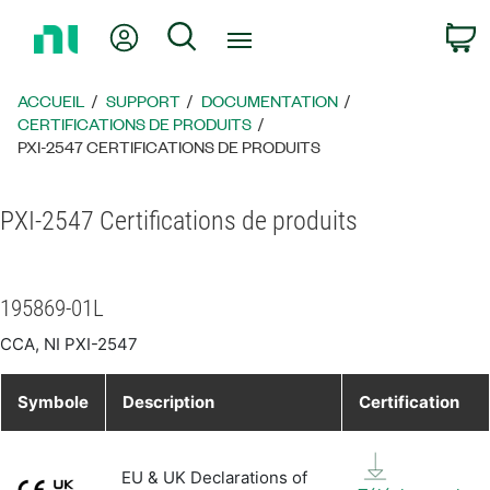
Revenir
Mon compte
Rechercher
P
à
la
page
ACCUEIL
SUPPORT
DOCUMENTATION
d’accueil
CERTIFICATIONS DE PRODUITS
PXI-2547 CERTIFICATIONS DE PRODUITS
PXI-2547 Certifications de produits
195869-01L
CCA, NI PXI-2547
Symbole
Description
Certification
EU & UK Declarations of