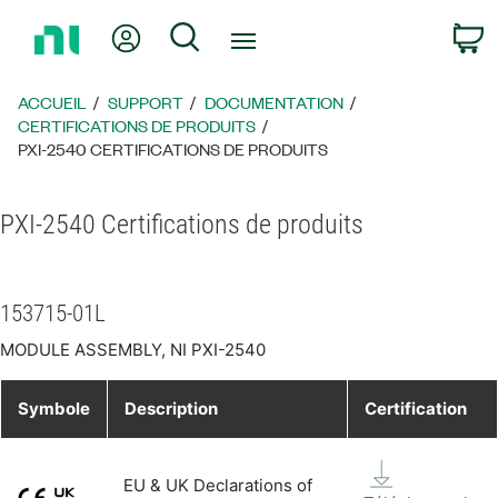
Revenir
Mon compte
Rechercher
P
à
la
page
ACCUEIL
SUPPORT
DOCUMENTATION
d’accueil
CERTIFICATIONS DE PRODUITS
PXI-2540 CERTIFICATIONS DE PRODUITS
PXI-2540 Certifications de produits
153715-01L
MODULE ASSEMBLY, NI PXI-2540
Symbole
Description
Certification
EU & UK Declarations of