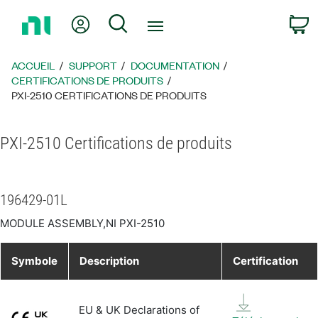
Revenir
Mon compte
Rechercher
P
à
la
page
ACCUEIL
SUPPORT
DOCUMENTATION
d’accueil
CERTIFICATIONS DE PRODUITS
PXI-2510 CERTIFICATIONS DE PRODUITS
PXI-2510 Certifications de produits
196429-01L
MODULE ASSEMBLY,NI PXI-2510
Symbole
Description
Certification
EU & UK Declarations of