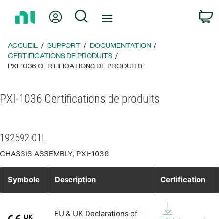
Revenir
Mon compte
Rechercher
P
à
la
page
ACCUEIL
SUPPORT
DOCUMENTATION
d’accueil
CERTIFICATIONS DE PRODUITS
PXI-1036 CERTIFICATIONS DE PRODUITS
PXI-1036 Certifications de produits
192592-01L
CHASSIS ASSEMBLY, PXI-1036
Symbole
Description
Certification
EU & UK Declarations of