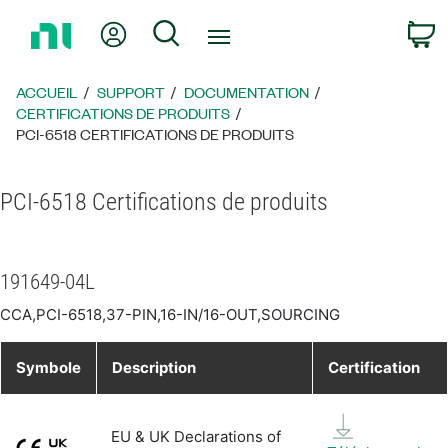
Revenir
Mon compte
Rechercher
P
à
la
page
ACCUEIL
SUPPORT
DOCUMENTATION
d’accueil
CERTIFICATIONS DE PRODUITS
PCI-6518 CERTIFICATIONS DE PRODUITS
PCI-6518 Certifications de produits
191649-04L
CCA,PCI-6518,37-PIN,16-IN/16-OUT,SOURCING
Symbole
Description
Certification
EU & UK Declarations of