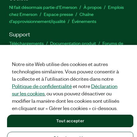
NI fait désormais partie d'Emerson
À propos
Emplois
chez Emerson
Espace presse
Chaîne
d’approvisionnement/qualité
Événements
Support
Téléchargements
Documentation produit
Forums de
discussion
Activer un produit
Soumettre une demande de
service
Commentaires sur le site
Notre site Web utilise des cookies et autres
technologies similaires. Vous pouvez consentir à
Twitter
YouTube
Faceb
In
la collecte et à l’utilisation décrites dans notre
Politique de confidentialité
et notre
Déclaration
sur les cookies
, ou vous pouvez désactiver ou
modifier la manière dont les cookies sont utilisés
©
NATIONAL INSTRUMENTS CORP. TOUS DROITS RÉSERVÉS.
en cliquant sur « Gérer les cookies » ci-dessous.
MENTIONS LÉGALES
|
IMPRINT
|
CONFIDENTIALITÉ
|
Gérer
les cookies
Tout accepter