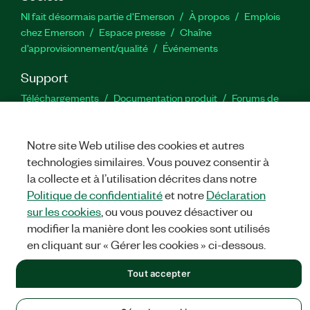
NI fait désormais partie d'Emerson
À propos
Emplois
chez Emerson
Espace presse
Chaîne
d’approvisionnement/qualité
Événements
Support
Téléchargements
Documentation produit
Forums de
discussion
Activer un produit
Soumettre une demande de
service
Commentaires sur le site
Notre site Web utilise des cookies et autres
technologies similaires. Vous pouvez consentir à
Twitter
YouTube
Faceb
In
la collecte et à l’utilisation décrites dans notre
Politique de confidentialité
et notre
Déclaration
sur les cookies
, ou vous pouvez désactiver ou
modifier la manière dont les cookies sont utilisés
©
NATIONAL INSTRUMENTS CORP. TOUS DROITS RÉSERVÉS.
en cliquant sur « Gérer les cookies » ci-dessous.
MENTIONS LÉGALES
|
IMPRINT
|
CONFIDENTIALITÉ
|
Gérer
les cookies
Tout accepter