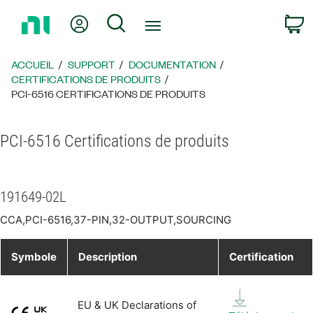
Revenir
Mon compte
Rechercher
P
à
la
page
ACCUEIL
SUPPORT
DOCUMENTATION
d’accueil
CERTIFICATIONS DE PRODUITS
PCI-6516 CERTIFICATIONS DE PRODUITS
PCI-6516 Certifications de produits
191649-02L
CCA,PCI-6516,37-PIN,32-OUTPUT,SOURCING
Symbole
Description
Certification
EU & UK Declarations of