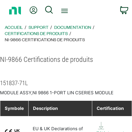
Revenir
Mon compte
Rechercher
P
à
la
page
ACCUEIL
SUPPORT
DOCUMENTATION
d’accueil
CERTIFICATIONS DE PRODUITS
NI-9866 CERTIFICATIONS DE PRODUITS
NI-9866 Certifications de produits
151837-71L
MODULE ASSY,NI 9866 1-PORT LIN CSERIES MODULE
Symbole
Description
Certification
EU & UK Declarations of