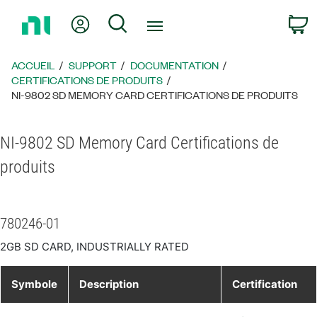
Revenir
Mon compte
Rechercher
P
à
la
page
ACCUEIL
SUPPORT
DOCUMENTATION
d’accueil
CERTIFICATIONS DE PRODUITS
NI-9802 SD MEMORY CARD CERTIFICATIONS DE PRODUITS
NI-9802 SD Memory Card Certifications de
produits
780246-01
2GB SD CARD, INDUSTRIALLY RATED
Symbole
Description
Certification