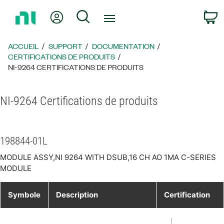
Revenir
Mon compte
Rechercher
P
à
la
page
ACCUEIL
SUPPORT
DOCUMENTATION
d’accueil
CERTIFICATIONS DE PRODUITS
NI-9264 CERTIFICATIONS DE PRODUITS
NI-9264 Certifications de produits
198844-01L
MODULE ASSY,NI 9264 WITH DSUB,16 CH AO 1MA C-SERIES
MODULE
Symbole
Description
Certification