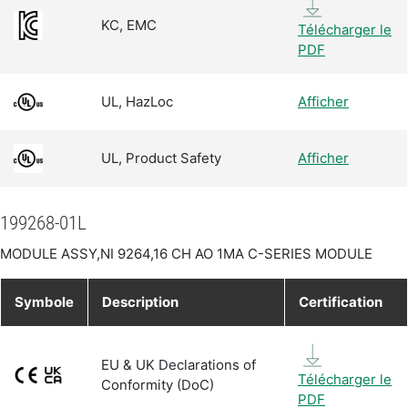
KC, EMC
Télécharger le
PDF
UL, HazLoc
Afficher
UL, Product Safety
Afficher
199268-01L
MODULE ASSY,NI 9264,16 CH AO 1MA C-SERIES MODULE
Symbole
Description
Certification
EU & UK Declarations of
Télécharger le
Conformity (DoC)
PDF