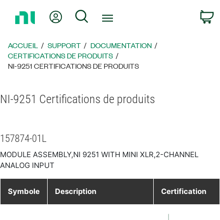
Revenir
Mon compte
Rechercher
P
à
la
page
ACCUEIL
SUPPORT
DOCUMENTATION
d’accueil
CERTIFICATIONS DE PRODUITS
NI-9251 CERTIFICATIONS DE PRODUITS
NI-9251 Certifications de produits
157874-01L
MODULE ASSEMBLY,NI 9251 WITH MINI XLR,2-CHANNEL
ANALOG INPUT
Symbole
Description
Certification