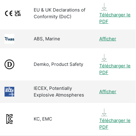
EU & UK Declarations of
Télécharger le
Conformity (DoC)
PDF
ABS, Marine
Afficher
Demko, Product Safety
Télécharger le
PDF
IECEX, Potentially
Afficher
Explosive Atmospheres
KC, EMC
Télécharger le
PDF