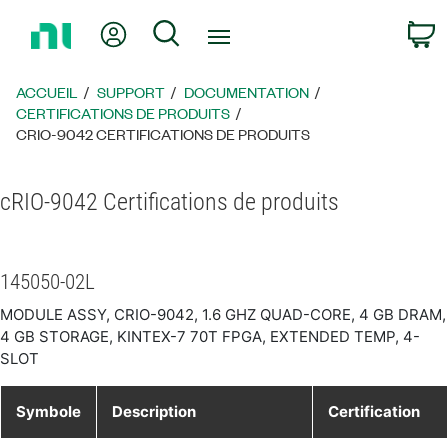
Revenir
Mon compte
Rechercher
P
à
la
page
ACCUEIL
SUPPORT
DOCUMENTATION
d’accueil
CERTIFICATIONS DE PRODUITS
CRIO-9042 CERTIFICATIONS DE PRODUITS
cRIO-9042 Certifications de produits
145050-02L
MODULE ASSY, CRIO-9042, 1.6 GHZ QUAD-CORE, 4 GB DRAM,
4 GB STORAGE, KINTEX-7 70T FPGA, EXTENDED TEMP, 4-
SLOT
Symbole
Description
Certification