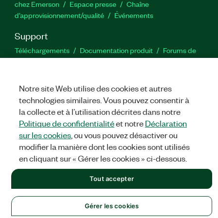
chez Emerson
Espace presse
Chaîne
d’approvisionnement/qualité
Événements
Support
Téléchargements
Documentation produit
Forums de
discussion
Activer un produit
Soumettre une demande de
service
Commentaires sur le site
Notre site Web utilise des cookies et autres
technologies similaires. Vous pouvez consentir à
Twitter
YouTube
Faceb
In
la collecte et à l’utilisation décrites dans notre
Politique de confidentialité
et notre
Déclaration
sur les cookies
, ou vous pouvez désactiver ou
©
NATIONAL INSTRUMENTS CORP. TOUS DROITS RÉSERVÉS.
modifier la manière dont les cookies sont utilisés
en cliquant sur « Gérer les cookies » ci-dessous.
MENTIONS LÉGALES
|
IMPRINT
|
CONFIDENTIALITÉ
|
Gérer
les cookies
Tout accepter
Gérer les cookies