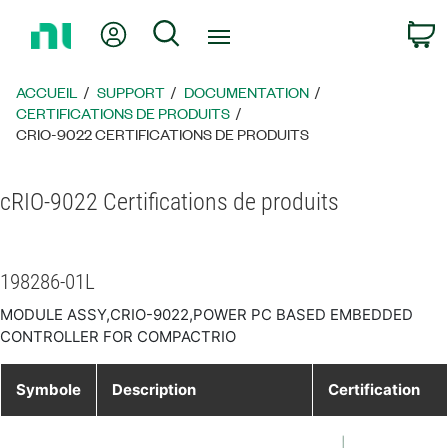
Revenir
Mon compte
Rechercher
P
à
la
page
ACCUEIL
SUPPORT
DOCUMENTATION
d’accueil
CERTIFICATIONS DE PRODUITS
CRIO-9022 CERTIFICATIONS DE PRODUITS
cRIO-9022 Certifications de produits
198286-01L
MODULE ASSY,CRIO-9022,POWER PC BASED EMBEDDED
CONTROLLER FOR COMPACTRIO
Symbole
Description
Certification