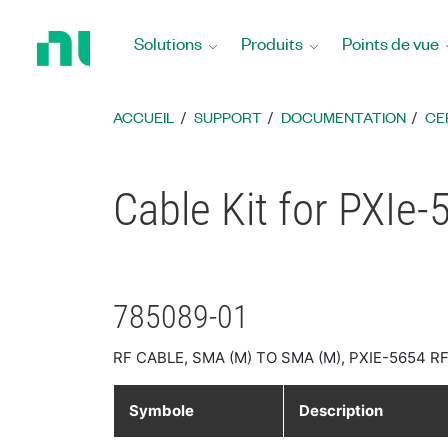
Revenir
à
Solutions
Produits
Points de vue
la
page
d’accueil
ACCUEIL
SUPPORT
DOCUMENTATION
CE
Cable Kit for PXIe-
785089-01
RF CABLE, SMA (M) TO SMA (M), PXIE-5654 R
Symbole
Description