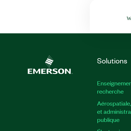
Wa
Solutions
Enseignemen
recherche
Aérospatiale
et administra
publique