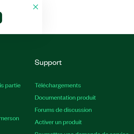
Support
is partie
Téléchargements
Documentation produit
Forums de discussion
Emerson
Activer un produit
Soumettre une demande de service