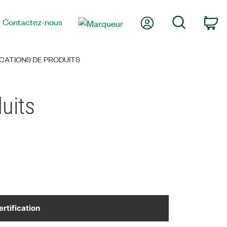
Mon compte
Recherche
Contactez-nous
Pa
ICATIONS DE PRODUITS
duits
ertification