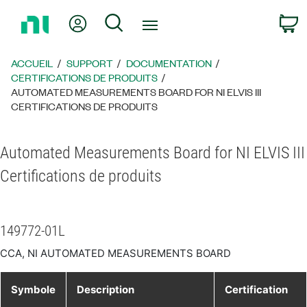
Revenir
Mon compte
Rechercher
P
à
la
page
ACCUEIL
SUPPORT
DOCUMENTATION
d’accueil
CERTIFICATIONS DE PRODUITS
AUTOMATED MEASUREMENTS BOARD FOR NI ELVIS III
CERTIFICATIONS DE PRODUITS
Automated Measurements Board for NI ELVIS III
Certifications de produits
149772-01L
CCA, NI AUTOMATED MEASUREMENTS BOARD
Symbole
Description
Certification