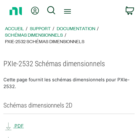
Revenir
Mon compte
Rechercher
P
à
la
page
ACCUEIL
SUPPORT
DOCUMENTATION
d’accueil
SCHÉMAS DIMENSIONNELS
PXIE-2532 SCHÉMAS DIMENSIONNELS
PXIe-2532 Schémas dimensionnels
Cette page fournit les schémas dimensionnels pour PXIe-
2532.
Schémas dimensionnels 2D
PDF