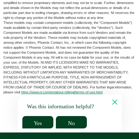
simplified to remove proprietary elements and may not be to scale. Further, dimensions
and details shown in the Models may not reflect the actual dimensions or details of a
particular part due to tooling changes, drawing errors or other reasons. NI reserves the
right to change any portion of the Models without notice at any time.
These models may contain component models (collectively, the “Component Models”)
made available by certain third-party vendors (collectively, the “Vendors”). Such
Component Models are made available via license from such Vendors and remain the
sole property of the Vendors. These models may include copyrighted materials of,
among other vendors, Phoenix Contact, Inc., in which case the following copyright
notice applies: © Phoenix Contact. NI has not reviewed the Component Models, does
not support the Component Models, and does not guarantee the quality of the
Component Models in any way. NI will in no case be liable for your use, or the results of
your use, of the Models. NI AND ITS LICENSORS MAKE NO WARRANTIES,
EXPRESS, STATUTORY OR IMPLIED, WITH RESPECT TO THE MODELS,
INCLUDING WITHOUT LIMITATION ANY WARRANTIES OF MERCHANTABILITY,
FITNESS FOR A PARTICULAR PURPOSE, TITLE, NON-INFRINGEMENT OF
INTELLECTUAL PROPERTY, OR ANY OTHER WARRANTIES THAT MAY ARISE
FROM USAGE OF TRADE OR COURSE OF DEALING. For further legal information,
please visit
https://www.ni.com/en/about-ni/legal/terms-of-use.html
.
Was this information helpful?
Yes
No