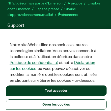
NI fait désormais partie d'Emerson
À propos
Emplois
chez Emerson
Espace presse
Chaîne
d’approvisionnement/qualité
Événements
Support
Téléchargements
Documentation produit
Forums de
discussion
Activer un produit
Soumettre une demande de
service
Commentaires sur le site
Notre site Web utilise des cookies et autres
technologies similaires. Vous pouvez consentir à
la collecte et à l’utilisation décrites dans notre
Twitter
YouTube
Faceb
In
Politique de confidentialité
et notre
Déclaration
sur les cookies
, ou vous pouvez désactiver ou
modifier la manière dont les cookies sont utilisés
©
NATIONAL INSTRUMENTS CORP. TOUS DROITS RÉSERVÉS.
en cliquant sur « Gérer les cookies » ci-dessous.
MENTIONS LÉGALES
|
IMPRINT
|
CONFIDENTIALITÉ
|
Gérer
Tout accepter
les cookies
Gérer les cookies