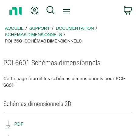
Revenir
Mon compte
Rechercher
P
à
la
page
ACCUEIL
SUPPORT
DOCUMENTATION
d’accueil
SCHÉMAS DIMENSIONNELS
PCI-6601 SCHÉMAS DIMENSIONNELS
PCI-6601 Schémas dimensionnels
Cette page fournit les schémas dimensionnels pour PCI-
6601.
Schémas dimensionnels 2D
PDF