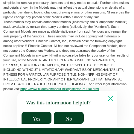
simplified to remove proprietary elements and may not be to scale. Further, dimensions
and details shown in the Models may not reflect the actual dimensions or details of a
particular part due to tooling changes, drawing errors or other reasons. NI reserves the
right to change any portion of the Models without notice at any time.
These models may contain component models (collectively, the “Component Models”)
made available by certain third-party vendors (collectively, the “Vendors”). Such
Component Models are made available via license from such Vendors and remain the
sole property of the Vendors. These models may include copyrighted materials of,
among other vendors, Phoenix Contact, Inc., in which case the following copyright
notice applies: © Phoenix Contact. NI has not reviewed the Component Models, does
not support the Component Models, and does not guarantee the quality of the
Component Models in any way. NI will in no case be liable for your use, or the results of
your use, of the Models. NI AND ITS LICENSORS MAKE NO WARRANTIES,
EXPRESS, STATUTORY OR IMPLIED, WITH RESPECT TO THE MODELS,
INCLUDING WITHOUT LIMITATION ANY WARRANTIES OF MERCHANTABILITY,
FITNESS FOR A PARTICULAR PURPOSE, TITLE, NON-INFRINGEMENT OF
INTELLECTUAL PROPERTY, OR ANY OTHER WARRANTIES THAT MAY ARISE
FROM USAGE OF TRADE OR COURSE OF DEALING. For further legal information,
please visit
https://www.ni.com/en/about-ni/legal/terms-of-use.html
.
Was this information helpful?
Yes
No