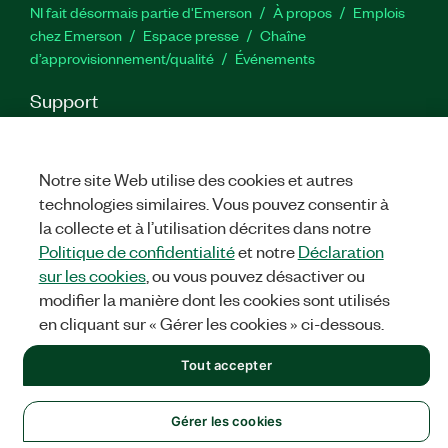
NI fait désormais partie d'Emerson
À propos
Emplois
chez Emerson
Espace presse
Chaîne
d’approvisionnement/qualité
Événements
Support
Téléchargements
Documentation produit
Forums de
discussion
Activer un produit
Soumettre une demande de
service
Commentaires sur le site
Notre site Web utilise des cookies et autres
technologies similaires. Vous pouvez consentir à
la collecte et à l’utilisation décrites dans notre
Twitter
YouTube
Faceb
In
Politique de confidentialité
et notre
Déclaration
sur les cookies
, ou vous pouvez désactiver ou
modifier la manière dont les cookies sont utilisés
©
NATIONAL INSTRUMENTS CORP. TOUS DROITS RÉSERVÉS.
en cliquant sur « Gérer les cookies » ci-dessous.
MENTIONS LÉGALES
|
IMPRINT
|
CONFIDENTIALITÉ
|
Gérer
Tout accepter
les cookies
Gérer les cookies