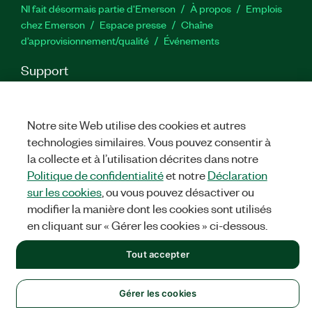
NI fait désormais partie d'Emerson
À propos
Emplois
chez Emerson
Espace presse
Chaîne
d’approvisionnement/qualité
Événements
Support
Téléchargements
Documentation produit
Forums de
discussion
Activer un produit
Soumettre une demande de
service
Commentaires sur le site
Notre site Web utilise des cookies et autres
technologies similaires. Vous pouvez consentir à
la collecte et à l’utilisation décrites dans notre
Twitter
YouTube
Faceb
In
Politique de confidentialité
et notre
Déclaration
sur les cookies
, ou vous pouvez désactiver ou
modifier la manière dont les cookies sont utilisés
©
NATIONAL INSTRUMENTS CORP. TOUS DROITS RÉSERVÉS.
en cliquant sur « Gérer les cookies » ci-dessous.
MENTIONS LÉGALES
|
IMPRINT
|
CONFIDENTIALITÉ
|
Gérer
Tout accepter
les cookies
Gérer les cookies