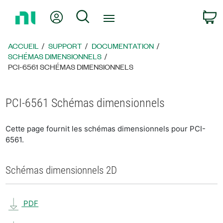
Revenir
Mon compte
Rechercher
P
à
la
page
ACCUEIL
SUPPORT
DOCUMENTATION
d’accueil
SCHÉMAS DIMENSIONNELS
PCI-6561 SCHÉMAS DIMENSIONNELS
PCI-6561 Schémas dimensionnels
Cette page fournit les schémas dimensionnels pour PCI-
6561.
Schémas dimensionnels 2D
PDF