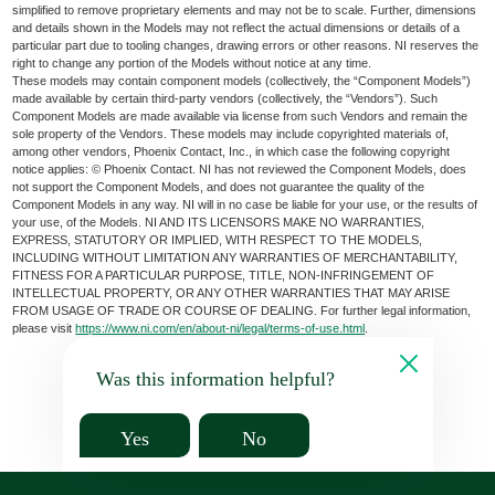
simplified to remove proprietary elements and may not be to scale. Further, dimensions
and details shown in the Models may not reflect the actual dimensions or details of a
particular part due to tooling changes, drawing errors or other reasons. NI reserves the
right to change any portion of the Models without notice at any time.
These models may contain component models (collectively, the “Component Models”)
made available by certain third-party vendors (collectively, the “Vendors”). Such
Component Models are made available via license from such Vendors and remain the
sole property of the Vendors. These models may include copyrighted materials of,
among other vendors, Phoenix Contact, Inc., in which case the following copyright
notice applies: © Phoenix Contact. NI has not reviewed the Component Models, does
not support the Component Models, and does not guarantee the quality of the
Component Models in any way. NI will in no case be liable for your use, or the results of
your use, of the Models. NI AND ITS LICENSORS MAKE NO WARRANTIES,
EXPRESS, STATUTORY OR IMPLIED, WITH RESPECT TO THE MODELS,
INCLUDING WITHOUT LIMITATION ANY WARRANTIES OF MERCHANTABILITY,
FITNESS FOR A PARTICULAR PURPOSE, TITLE, NON-INFRINGEMENT OF
INTELLECTUAL PROPERTY, OR ANY OTHER WARRANTIES THAT MAY ARISE
FROM USAGE OF TRADE OR COURSE OF DEALING. For further legal information,
please visit
https://www.ni.com/en/about-ni/legal/terms-of-use.html
.
Was this information helpful?
Yes
No