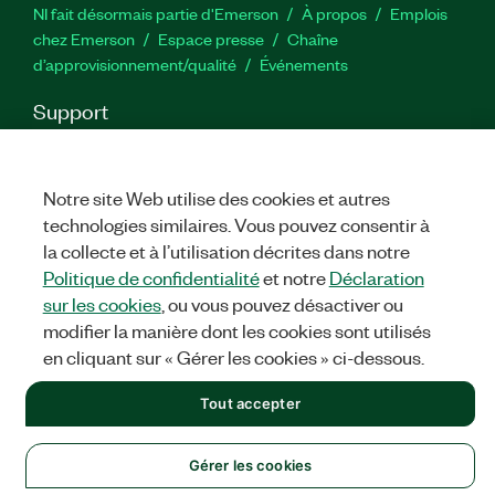
NI fait désormais partie d'Emerson
À propos
Emplois
chez Emerson
Espace presse
Chaîne
d’approvisionnement/qualité
Événements
Support
Téléchargements
Documentation produit
Forums de
discussion
Activer un produit
Soumettre une demande de
service
Commentaires sur le site
Notre site Web utilise des cookies et autres
technologies similaires. Vous pouvez consentir à
la collecte et à l’utilisation décrites dans notre
Twitter
YouTube
Faceb
In
Politique de confidentialité
et notre
Déclaration
sur les cookies
, ou vous pouvez désactiver ou
modifier la manière dont les cookies sont utilisés
©
NATIONAL INSTRUMENTS CORP. TOUS DROITS RÉSERVÉS.
en cliquant sur « Gérer les cookies » ci-dessous.
MENTIONS LÉGALES
|
IMPRINT
|
CONFIDENTIALITÉ
|
Gérer
Tout accepter
les cookies
Gérer les cookies