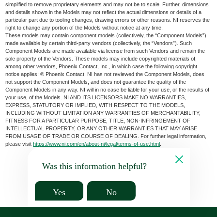
simplified to remove proprietary elements and may not be to scale. Further, dimensions
and details shown in the Models may not reflect the actual dimensions or details of a
particular part due to tooling changes, drawing errors or other reasons. NI reserves the
right to change any portion of the Models without notice at any time.
These models may contain component models (collectively, the “Component Models”)
made available by certain third-party vendors (collectively, the “Vendors”). Such
Component Models are made available via license from such Vendors and remain the
sole property of the Vendors. These models may include copyrighted materials of,
among other vendors, Phoenix Contact, Inc., in which case the following copyright
notice applies: © Phoenix Contact. NI has not reviewed the Component Models, does
not support the Component Models, and does not guarantee the quality of the
Component Models in any way. NI will in no case be liable for your use, or the results of
your use, of the Models. NI AND ITS LICENSORS MAKE NO WARRANTIES,
EXPRESS, STATUTORY OR IMPLIED, WITH RESPECT TO THE MODELS,
INCLUDING WITHOUT LIMITATION ANY WARRANTIES OF MERCHANTABILITY,
FITNESS FOR A PARTICULAR PURPOSE, TITLE, NON-INFRINGEMENT OF
INTELLECTUAL PROPERTY, OR ANY OTHER WARRANTIES THAT MAY ARISE
FROM USAGE OF TRADE OR COURSE OF DEALING. For further legal information,
please visit
https://www.ni.com/en/about-ni/legal/terms-of-use.html
.
Was this information helpful?
Yes
No