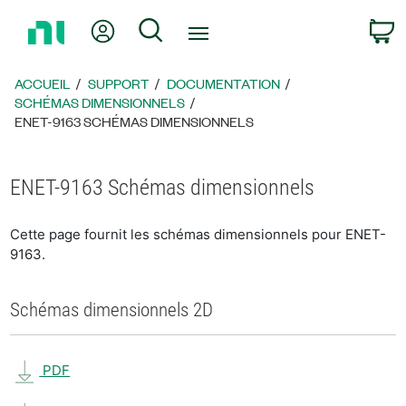
Revenir
Mon compte
Rechercher
P
à
la
page
ACCUEIL
SUPPORT
DOCUMENTATION
d’accueil
SCHÉMAS DIMENSIONNELS
ENET-9163 SCHÉMAS DIMENSIONNELS
ENET-9163 Schémas dimensionnels
Cette page fournit les schémas dimensionnels pour ENET-
9163.
Schémas dimensionnels 2D
PDF