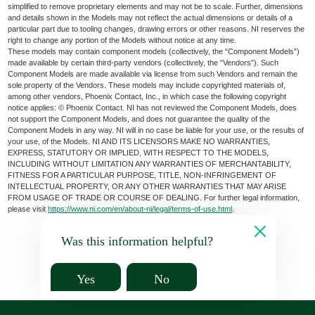
simplified to remove proprietary elements and may not be to scale. Further, dimensions
and details shown in the Models may not reflect the actual dimensions or details of a
particular part due to tooling changes, drawing errors or other reasons. NI reserves the
right to change any portion of the Models without notice at any time.
These models may contain component models (collectively, the “Component Models”)
made available by certain third-party vendors (collectively, the “Vendors”). Such
Component Models are made available via license from such Vendors and remain the
sole property of the Vendors. These models may include copyrighted materials of,
among other vendors, Phoenix Contact, Inc., in which case the following copyright
notice applies: © Phoenix Contact. NI has not reviewed the Component Models, does
not support the Component Models, and does not guarantee the quality of the
Component Models in any way. NI will in no case be liable for your use, or the results of
your use, of the Models. NI AND ITS LICENSORS MAKE NO WARRANTIES,
EXPRESS, STATUTORY OR IMPLIED, WITH RESPECT TO THE MODELS,
INCLUDING WITHOUT LIMITATION ANY WARRANTIES OF MERCHANTABILITY,
FITNESS FOR A PARTICULAR PURPOSE, TITLE, NON-INFRINGEMENT OF
INTELLECTUAL PROPERTY, OR ANY OTHER WARRANTIES THAT MAY ARISE
FROM USAGE OF TRADE OR COURSE OF DEALING. For further legal information,
please visit
https://www.ni.com/en/about-ni/legal/terms-of-use.html
.
Was this information helpful?
Yes
No