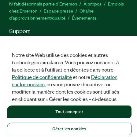
NI fait désormais partie d'Emerson
À propos
Emplois
chez Emerson
Espace presse
Chaîne
d’approvisionnement/qualité
Événements
Support
Téléchargements
Documentation produit
Forums de
discussion
Activer un produit
Soumettre une demande de
service
Commentaires sur le site
Notre site Web utilise des cookies et autres
technologies similaires. Vous pouvez consentir à
la collecte et à l’utilisation décrites dans notre
Twitter
YouTube
Faceb
In
Politique de confidentialité
et notre
Déclaration
sur les cookies
, ou vous pouvez désactiver ou
modifier la manière dont les cookies sont utilisés
©
NATIONAL INSTRUMENTS CORP. TOUS DROITS RÉSERVÉS.
en cliquant sur « Gérer les cookies » ci-dessous.
MENTIONS LÉGALES
|
IMPRINT
|
CONFIDENTIALITÉ
|
Gérer
Tout accepter
les cookies
Gérer les cookies