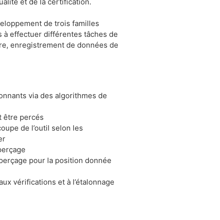
ité et de la certification.
veloppement de trois familles
és à effectuer différentes tâches de
ure, enregistrement de données de
onnants via des algorithmes de
t être percés
oupe de l’outil selon les
er
perçage
 perçage pour la position donnée
x vérifications et à l’étalonnage