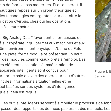
iers de fabrications modernes. Et qu’en sera-t-il
onautiques repose sur un projet théorique et
 les technologies émergentes pour accroître la
ication d’Airbus, chez qui les opérations
s à l’heure actuelle.
e Big Analog Data™ favorisent un processus de
ré sur l’opérateur qui permet aux machines et aux
même environnement physique. L’Usine du Futur
d’une plate-forme modulaire présentant un haut
ur des modules commerciaux prêts à l’emploi. Des
 des éléments essentiels à l’amélioration de
s appareils intelligents sont conçus pour
Figure 1.
E
e principale et avec des opérateurs ou d’autres
d’avion
sent des informations situationnelles et ne
éel basées sur des systèmes d’intelligence
ue si cela est requis.
 les outils intelligents servent à simplifier le processus de fabr
se passer des rapports des données papiers et des manuels. Les