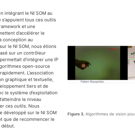
n intégrant le NI SOM au
 s’appuient tous ces outils
 framework et une
ettent d’accélérer le
a conception au
sur le NI SOM, nous étions
asé sur un contrôleur
ermettait d’intégrer une IP
algorithmes open-source
rapidement. L’association
n graphique et textuelle,
éveloppement tiers et de
ec le système d’exploitation
’atteindre le niveau
er ces outils. Nous
de développé sur le NI SOM
Figure 3.
Algorithmes de vision pour
tôt que de recommencer le
 début.