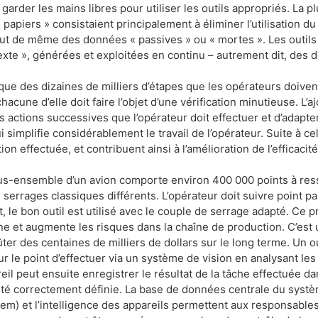
garder les mains libres pour utiliser les outils appropriés. La p
papiers » consistaient principalement à éliminer l’utilisation d
 tout de même des données « passives » ou « mortes ». Les outils 
exte », générées et exploitées en continu – autrement dit, des 
ue des dizaines de milliers d’étapes que les opérateurs doive
 chacune d’elle doit faire l’objet d’une vérification minutieuse. L’
s actions successives que l’opérateur doit effectuer et d’adapt
mplifie considérablement le travail de l’opérateur. Suite à cela,
ction effectuée, et contribuent ainsi à l’amélioration de l’efficac
us-ensemble d’un avion comporte environ 400 000 points à ress
serrages classiques différents. L’opérateur doit suivre point par
 le bon outil est utilisé avec le couple de serrage adapté. Ce 
e et augmente les risques dans la chaîne de production. C’est 
ter des centaines de milliers de dollars sur le long terme. Un ou
ur le point d’effectuer via un système de vision en analysant le
eil peut ensuite enregistrer le résultat de la tâche effectuée 
 été correctement définie. La base de données centrale du systè
m) et l’intelligence des appareils permettent aux responsables 