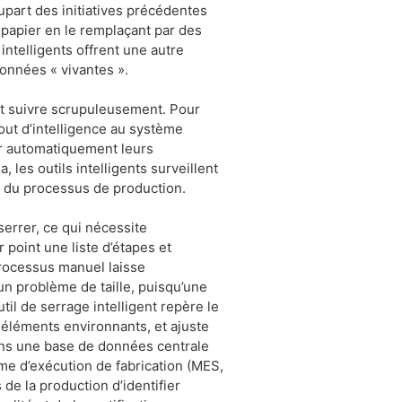
lupart des initiatives précédentes
u papier en le remplaçant par des
intelligents offrent une autre
données « vivantes ».
nt suivre scrupuleusement. Pour
ajout d’intelligence au système
er automatiquement leurs
 les outils intelligents surveillent
ité du processus de production.
errer, ce qui nécessite
 point une liste d’étapes et
processus manuel laisse
un problème de taille, puisqu’une
til de serrage intelligent repère le
s éléments environnants, et ajuste
dans une base de données centrale
me d’exécution de fabrication (MES,
de la production d’identifier