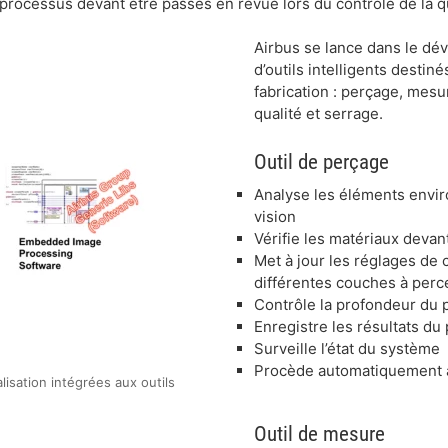
rocessus devant être passés en revue lors du contrôle de la qual
Airbus se lance dans le dé
d’outils intelligents destin
fabrication : perçage, mes
qualité et serrage.
Outil de perçage
Analyse les éléments envir
vision
Vérifie les matériaux devan
Met à jour les réglages de c
différentes couches à perc
Contrôle la profondeur du 
Enregistre les résultats du
Surveille l’état du système
Procède automatiquement au
isation intégrées aux outils
Outil de mesure