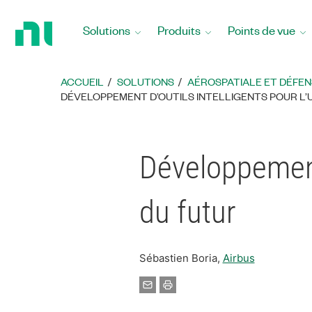
Revenir
à
Solutions
Produits
Points de vue
la
page
d’accueil
ACCUEIL
SOLUTIONS
AÉROSPATIALE ET DÉFEN
DÉVELOPPEMENT D’OUTILS INTELLIGENTS POUR L’U
Développement 
du futur
Sébastien Boria,
Airbus