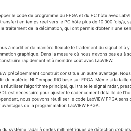
opper le code de programme du FPGA et du PC hôte avec LabVI
e transfert en temps réel vers le PC hôte plus de 10 000 fois/s,
le traitement de la décimation, qui ont permis d’obtenir une sens
us à modifier de manière flexible le traitement du signal et à y 
mation graphique. Dans la mesure où nous n’avons pas eu à sou
onstruire rapidement et à moindre coût avec LabVIEW.
bVIEW précédemment construit constitue un autre avantage. Nou
rtir du matériel NI CompactRIO basé sur FPGA. Même si la taille
 réutiliser l’algorithme principal, qui traite le signal radar, p
L est nécessaire pour ajuster le cadencement détaillé de l’ho
. Cependant, nous pouvons réutiliser le code LabVIEW FPGA sans
ux avantages de la programmation LabVIEW FPGA.
du système radar à ondes millimétriques de détection d’objets i