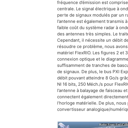
fréquence d’émission est comprise 
centrale. Le signal électrique à on
perte de signaux modulés par un ra
l’antenne est également transmis à l
faible coût du système radar à onde
des antennes très simples. Le trait
Cependant, il nécessite un débit d
résoudre ce problème, nous avons c
matériel FlexRIO. Les figures 2 et
connexion optique et le diagramme
suffisamment de tranches de bascul
de signaux. De plus, le bus PXI Ex
débit pouvant atteindre 8 Go/s grâ
NI 16 bits, 250 Méch./s pour FlexR
l’antenne à balayage de faisceau et
connectent également directement 
l’horloge matérielle. De plus, nou
convertisseur analogique/numérique