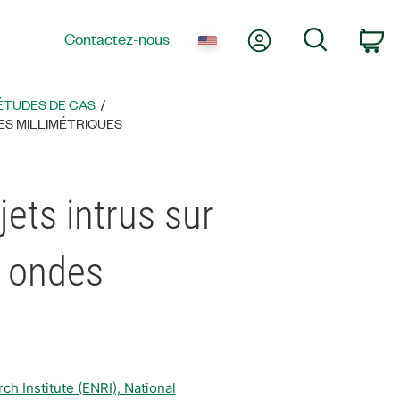
Mon compte
Recherche
Contactez-nous
Pa
 ÉTUDES DE CAS
ES MILLIMÉTRIQUES
ets intrus sur
à ondes
h Institute (ENRI), National