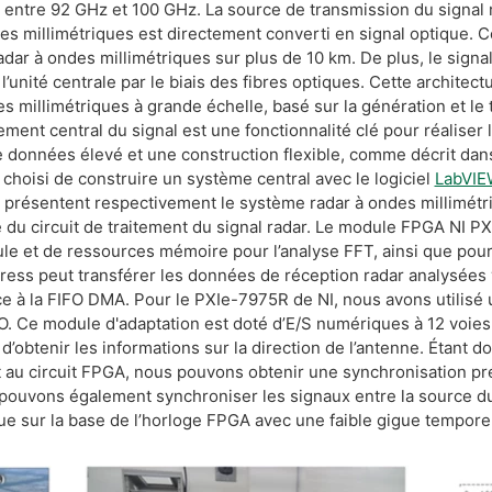
entre 92 GHz et 100 GHz. La source de transmission du signal r
des millimétriques est directement converti en signal optique. C
dar à ondes millimétriques sur plus de 10 km. De plus, le signa
’unité centrale par le biais des fibres optiques. Cette architect
s millimétriques à grande échelle, basé sur la génération et le
ement central du signal est une fonctionnalité clé pour réaliser 
e données élevé et une construction flexible, comme décrit dan
hoisi de construire un système central avec le logiciel
LabVIE
 3 présentent respectivement le système radar à ondes millimétr
 du circuit de traitement du signal radar. Le module FPGA NI 
e et de ressources mémoire pour l’analyse FFT, ainsi que pour l
press peut transférer les données de réception radar analysée
ce à la FIFO DMA. Pour le PXIe-7975R de NI, nous avons utilisé
IO. Ce module d'adaptation est doté d’E/S numériques à 12 voies
 d’obtenir les informations sur la direction de l’antenne. Étant
au circuit FPGA, nous pouvons obtenir une synchronisation pré
s pouvons également synchroniser les signaux entre la source du
 sur la base de l’horloge FPGA avec une faible gigue temporel