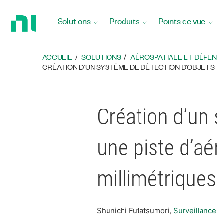
Revenir
à
Solutions
Produits
Points de vue
la
page
d’accueil
ACCUEIL
SOLUTIONS
AÉROSPATIALE ET DÉFEN
CRÉATION D’UN SYSTÈME DE DÉTECTION D’OBJETS 
Création d’un 
une piste d’aé
millimétriques
Shunichi Futatsumori,
Surveillance