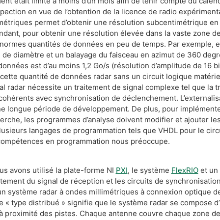
t était limité à moins d’un mois afin de tenir compte du calend
spection en vue de l’obtention de la licence de radio expériment
métriques permet d’obtenir une résolution subcentimétrique en 
ant, pour obtenir une résolution élevée dans la vaste zone de d
d’énormes quantités de données en peu de temps. Par exemple, 
de diamètre et un balayage du faisceau en azimut de 360 degr
données est d’au moins 1,2 Go/s (résolution d’amplitude de 16 bi
tte quantité de données radar sans un circuit logique matériel
nal radar nécessite un traitement de signal complexe tel que la 
 cohérents avec synchronisation de déclenchement. L’externali
une longue période de développement. De plus, pour implémente
herche, les programmes d’analyse doivent modifier et ajouter le
plusieurs langages de programmation tels que VHDL pour le circu
es compétences en programmation nous préoccupe.
s avons utilisé la plate-forme NI
PXI
, le système
FlexRIO
et un
itement du signal de réception et les circuits de synchronisation
n système radar à ondes millimétriques à connexion optique de 
e « type distribué » signifie que le système radar se compose d’u
 proximité des pistes. Chaque antenne couvre chaque zone de d