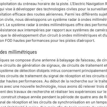
exploitation du créneau horaire de la piste. L’Electric Navigation 
qui vise à développer des technologies civiles pour la surveill
ploitation efficace des routes aériennes. Parmi les différents suj
ion civile, nous développons un système radar à ondes millimétr
oport. Le système radar à ondes millimétriques offre des perfor
 résistance aux intempéries par rapport aux systèmes de camér
ue le développement d’un circuit à ondes millimétriques et d’un
ion FOD hautes performances pour les pistes d’aéroport.
des millimétriques
iques se compose d’une antenne à balayage de faisceau, de circ
e circuits de génération de signaux, de circuits de traitement et
système de détection d’objets intrus concernent principalement 
les circuits de traitement du signal de réception et les circuits
ar hautes performances. Au début de la recherche sur le trait
s avec une nouvelle technologie, nous avons dû relever trois dé
ent des travaux de recherche et réaliser les expériences sur le 
t construit chaque année pendant la période de quatre ans de 
ignal de réception et les circuits de synchronisation en un temp