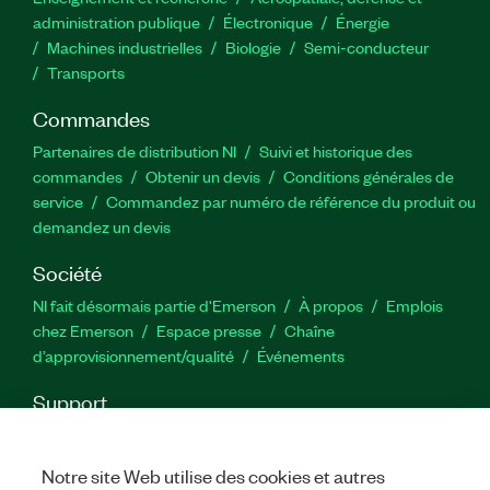
administration publique
Électronique
Énergie​
Machines industrielles
Biologie
Semi-conducteur
Transports
Commandes
Partenaires de distribution NI
Suivi et historique des
commandes
Obtenir un devis
Conditions générales de
service
Commandez par numéro de référence du produit ou
demandez un devis
Société
NI fait désormais partie d'Emerson
À propos
Emplois
chez Emerson
Espace presse
Chaîne
d’approvisionnement/qualité
Événements
Support
Téléchargements
Documentation produit
Forums de
discussion
Activer un produit
Soumettre une demande de
Notre site Web utilise des cookies et autres
service
Commentaires sur le site