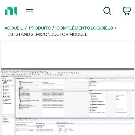
Revenir
P
Recherche
à
la
page
ACCUEIL
PRODUITS
COMPLÉMENTS LOGICIELS
d’accueil
TESTSTAND SEMICONDUCTOR MODULE