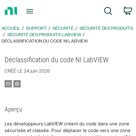
Revenir
P
Recherche
à
la
page
ACCUEIL
SUPPORT
SÉCURITÉ
SÉCURITÉ DES PRODUITS
d’accueil
SÉCURITÉ DES PRODUITS LABVIEW
​DÉCLASSIFICATION DU CODE NI LABVIEW
​Déclassification du code NI LabVIEW
CRÉÉ LE 24 juin 2026
Aperçu
​Les développeurs LabVIEW créent du code dans une zone
sécurisée et classée. Pour déplacer le code vers une zone