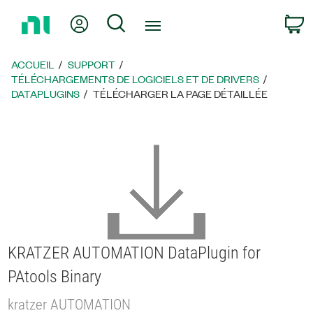
Revenir
Mon compte
Rechercher
P
à
la
page
ACCUEIL
SUPPORT
d’accueil
TÉLÉCHARGEMENTS DE LOGICIELS ET DE DRIVERS
DATAPLUGINS
TÉLÉCHARGER LA PAGE DÉTAILLÉE
KRATZER AUTOMATION DataPlugin for
PAtools Binary
kratzer AUTOMATION