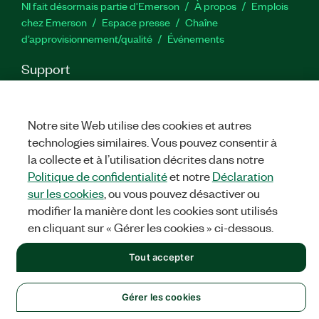
NI fait désormais partie d'Emerson
À propos
Emplois
chez Emerson
Espace presse
Chaîne
d’approvisionnement/qualité
Événements
Support
Téléchargements
Documentation produit
Forums de
discussion
Activer un produit
Soumettre une demande de
service
Commentaires sur le site
Notre site Web utilise des cookies et autres
technologies similaires. Vous pouvez consentir à
la collecte et à l’utilisation décrites dans notre
Twitter
YouTube
Faceb
In
Politique de confidentialité
et notre
Déclaration
sur les cookies
, ou vous pouvez désactiver ou
modifier la manière dont les cookies sont utilisés
©
NATIONAL INSTRUMENTS CORP. TOUS DROITS RÉSERVÉS.
en cliquant sur « Gérer les cookies » ci-dessous.
MENTIONS LÉGALES
|
IMPRINT
|
CONFIDENTIALITÉ
|
Gérer
Tout accepter
les cookies
Gérer les cookies