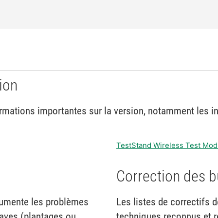
ion
mations importantes sur la version, notamment les inst
TestStand Wireless Test Mod
Correction des 
cumente les problèmes
Les listes de correctifs
raves (plantages ou
techniques reconnus et r