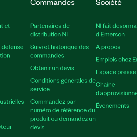
Commandes
Société
t et
Partenaires de
NI fait désorma
distribution NI
d'Emerson
, défense
Suivi et historique des
À propos
tion
commandes
Emplois chez 
Obtenir un devis
Espace presse
Conditions générales de
Chaîne
service
d’approvisionn
strielles
Commandez par
Événements
numéro de référence du
produit ou demandez un
teur
devis