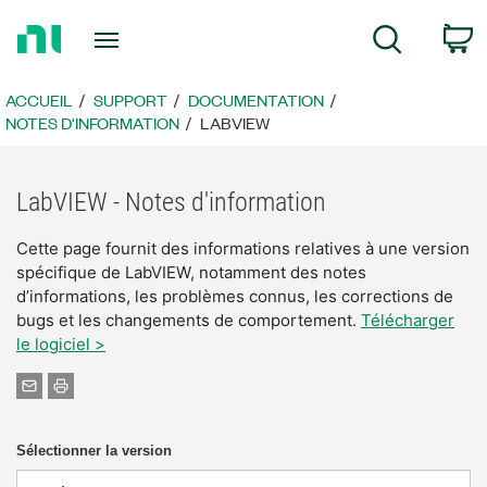
Revenir
P
Recherche
à
la
page
ACCUEIL
SUPPORT
DOCUMENTATION
d’accueil
NOTES D'INFORMATION
LABVIEW
LabVIEW - Notes d'information
Cette page fournit des informations relatives à une version
spécifique de LabVIEW, notamment des notes
d’informations, les problèmes connus, les corrections de
bugs et les changements de comportement.
Télécharger
le logiciel >
Sélectionner la version