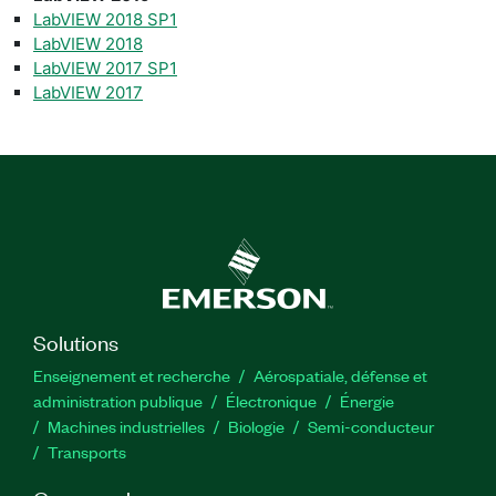
LabVIEW 2018 SP1​
LabVIEW 2018
LabVIEW 2017 SP1
LabVIEW 2017
Solutions
Enseignement et recherche
Aérospatiale, défense et
administration publique
Électronique
Énergie​
Machines industrielles
Biologie
Semi-conducteur
Transports