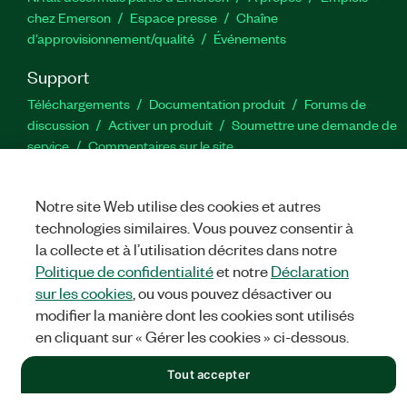
chez Emerson
Espace presse
Chaîne
d’approvisionnement/qualité
Événements
Support
Téléchargements
Documentation produit
Forums de
discussion
Activer un produit
Soumettre une demande de
service
Commentaires sur le site
Twitter
YouTube
Faceb
In
Notre site Web utilise des cookies et autres
technologies similaires. Vous pouvez consentir à
la collecte et à l’utilisation décrites dans notre
Politique de confidentialité
et notre
Déclaration
©
NATIONAL INSTRUMENTS CORP. TOUS DROITS RÉSERVÉS.
sur les cookies
, ou vous pouvez désactiver ou
MENTIONS LÉGALES
|
IMPRINT
|
CONFIDENTIALITÉ
|
Gérer
modifier la manière dont les cookies sont utilisés
les cookies
en cliquant sur « Gérer les cookies » ci-dessous.
Tout accepter