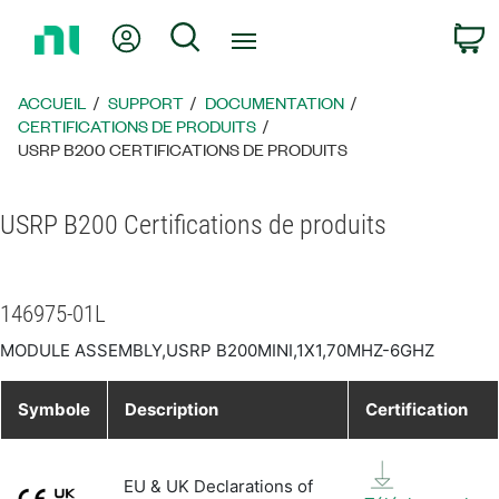
Revenir
Mon compte
Rechercher
P
à
la
page
ACCUEIL
SUPPORT
DOCUMENTATION
d’accueil
CERTIFICATIONS DE PRODUITS
USRP B200 CERTIFICATIONS DE PRODUITS
USRP B200 Certifications de produits
146975-01L
MODULE ASSEMBLY,USRP B200MINI,1X1,70MHZ-6GHZ
Symbole
Description
Certification
EU & UK Declarations of