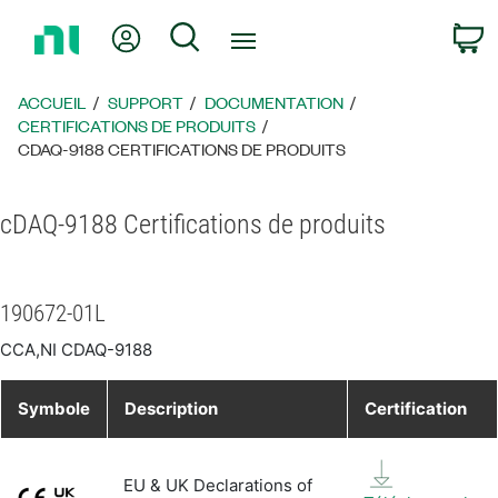
Revenir
Mon compte
Rechercher
P
à
la
page
ACCUEIL
SUPPORT
DOCUMENTATION
d’accueil
CERTIFICATIONS DE PRODUITS
CDAQ-9188 CERTIFICATIONS DE PRODUITS
cDAQ-9188 Certifications de produits
190672-01L
CCA,NI CDAQ-9188
Symbole
Description
Certification
EU & UK Declarations of