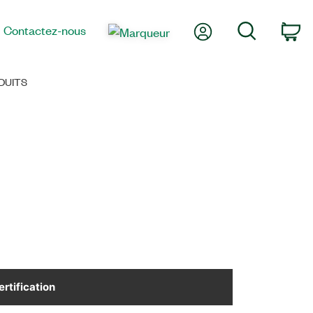
Mon compte
Recherche
Contactez-nous
Pa
DUITS
ertification