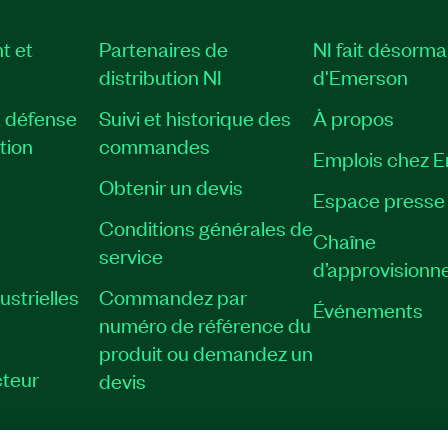
t et
Partenaires de
NI fait désorma
distribution NI
d'Emerson
, défense
Suivi et historique des
À propos
tion
commandes
Emplois chez 
Obtenir un devis
Espace presse
Conditions générales de
Chaîne
service
d’approvisionn
strielles
Commandez par
Événements
numéro de référence du
produit ou demandez un
teur
devis