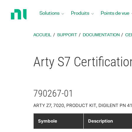
Revenir
à
Solutions
Produits
Points de vue
la
page
d’accueil
ACCUEIL
SUPPORT
DOCUMENTATION
CE
Arty S7 Certificati
790267-01
ARTY Z7, 7020, PRODUCT KIT, DIGILENT PN 4
Symbole
Description