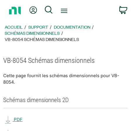
Revenir
Mon compte
Rechercher
P
à
la
page
ACCUEIL
SUPPORT
DOCUMENTATION
d’accueil
SCHÉMAS DIMENSIONNELS
VB-8054 SCHÉMAS DIMENSIONNELS
VB-8054 Schémas dimensionnels
Cette page fournit les schémas dimensionnels pour VB-
8054.
Schémas dimensionnels 2D
PDF