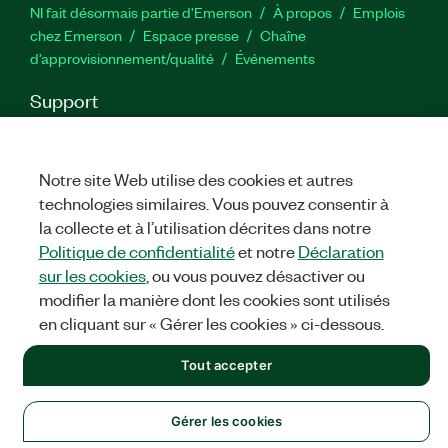
NI fait désormais partie d'Emerson
À propos
Emplois
chez Emerson
Espace presse
Chaîne
d’approvisionnement/qualité
Événements
Support
Téléchargements
Documentation produit
Forums de
discussion
Activer un produit
Soumettre une demande de
service
Commentaires sur le site
Notre site Web utilise des cookies et autres
technologies similaires. Vous pouvez consentir à
la collecte et à l’utilisation décrites dans notre
Twitter
YouTube
Faceb
In
Politique de confidentialité
et notre
Déclaration
sur les cookies
, ou vous pouvez désactiver ou
modifier la manière dont les cookies sont utilisés
©
NATIONAL INSTRUMENTS CORP. TOUS DROITS RÉSERVÉS.
en cliquant sur « Gérer les cookies » ci-dessous.
MENTIONS LÉGALES
|
IMPRINT
|
CONFIDENTIALITÉ
|
Gérer
Tout accepter
les cookies
Gérer les cookies