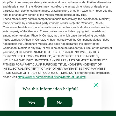
simplified to remove proprietary elements and may not be to scale. Further, dimensions
and details shown in the Models may not reflect the actual dimensions or details of a
particular part due to tooling changes, drawing errors or other reasons. NI reserves the
right to change any portion of the Models without notice at any time.
These models may contain component models (collectively, the “Component Models”)
made available by certain third-party vendors (collectively, the “Vendors”). Such
Component Models are made available via license from such Vendors and remain the
sole property of the Vendors. These models may include copyrighted materials of,
among other vendors, Phoenix Contact, Inc., in which case the following copyright
notice applies: © Phoenix Contact. NI has not reviewed the Component Models, does
not support the Component Models, and does not guarantee the quality of the
Component Models in any way. NI will in no case be liable for your use, or the results of
your use, of the Models. NI AND ITS LICENSORS MAKE NO WARRANTIES,
EXPRESS, STATUTORY OR IMPLIED, WITH RESPECT TO THE MODELS,
INCLUDING WITHOUT LIMITATION ANY WARRANTIES OF MERCHANTABILITY,
FITNESS FOR A PARTICULAR PURPOSE, TITLE, NON-INFRINGEMENT OF
INTELLECTUAL PROPERTY, OR ANY OTHER WARRANTIES THAT MAY ARISE
FROM USAGE OF TRADE OR COURSE OF DEALING. For further legal information,
please visit
https://www.ni.com/en/about-ni/legal/terms-of-use.html
.
Was this information helpful?
Yes
No